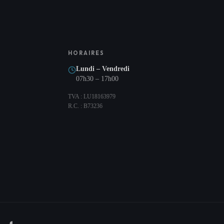
HORAIRES
Lundi – Vendredi
07h30 – 17h00
TVA : LU18163979
R.C. : B73236